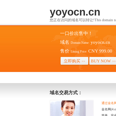
yoyocn.cn
您正在访问的域名可以转让!This domain name i
一口价出售中！
域名
yoyocn.cn
Domain Name:
售价
CNY 999.00
Listing Price:
立即购买
BUY NOW
>>
>>
域名交易方式：
通过金名网(
金名网(4
简单、安