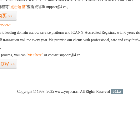
流程可
“点击这里”
查看或咨询support@4.cn。
购买
>>
erview:
orld leading domain escrow service platform and ICANN-Accredited Registrar, with 6 years ri
 transaction volume every year. We promise our clients with professional, safe and easy third-
.
d process, you can
“visit here”
or contact support@4.cn.
NOW
>>
Copyright © 1998 -2025 www.yoyocn.cn All Rights Reserved
51La