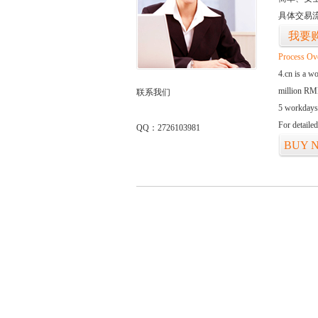
具体交易
我要
Process Ov
4.cn is a w
million RMB
联系我们
5 workdays
For detaile
QQ：2726103981
BUY 